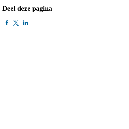
Deel deze pagina
Nieuwsbrief
Voornaam
Achternaam
Organisatie
E-mailadres
*
Aanmelden